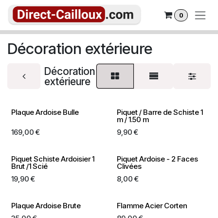
Se rendre au contenu
0
Décoration extérieure
Décoration
extérieure
Plaque Ardoise Bulle
Piquet / Barre de Schiste 1
m / 1.50 m
169,00
€
9,90
€
Piquet Schiste Ardoisier 1
Piquet Ardoise - 2 Faces
Brut /1 Scié
Clivées
19,90
€
8,00
€
Plaque Ardoise Brute
Flamme Acier Corten