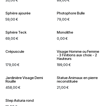
35,00
€
89,00
€
Sphère ajourée
Photophore Bulle
59,00
€
79,00
€
Sphère Teck
Monolithe
69,00
€
0,00
€
Crépuscule
Visage Homme ou Femme
- 3 Finitions aux choix - 2
Hauteurs
179,00
€
199,00
€
Jardinière Visage Demi
Statue Animaux en pierre
Rouille
reconstituée
458,00
€
21,00
€
Step Asturia rond