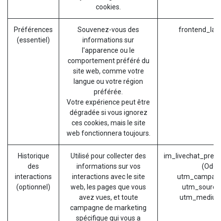
cookies.
Préférences
Souvenez-vous des
frontend_lan
(essentiel)
informations sur
l'apparence ou le
comportement préféré du
site web, comme votre
langue ou votre région
préférée.
Votre expérience peut être
dégradée si vous ignorez
ces cookies, mais le site
web fonctionnera toujours.
Historique
Utilisé pour collecter des
im_livechat_prev
des
informations sur vos
(Odoo
interactions
interactions avec le site
utm_campaig
(optionnel)
web, les pages que vous
utm_source
avez vues, et toute
utm_medium
campagne de marketing
spécifique qui vous a