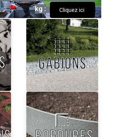
kg :
Cli
quez ici