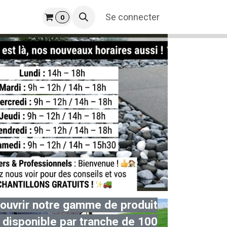
prise
​
Se connecter
0
ouvrir notre gamme de pro
duit
 disponible par tranche de 100