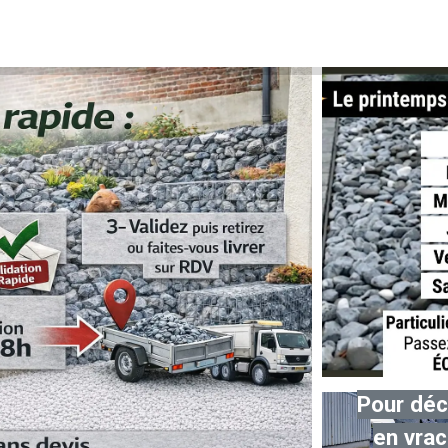
cueil
Nos Produits
La livraison
Le Retrait
L'entre
P
our déc
en vrac