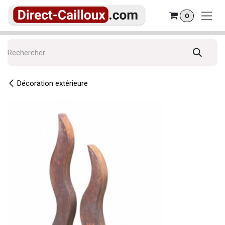
Se rendre au contenu
0
Décoration extérieure