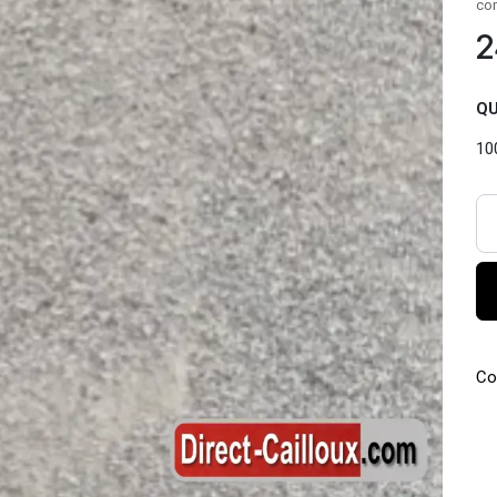
co
2
QU
Co