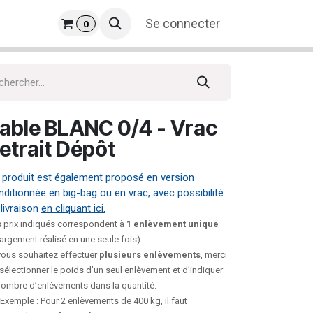
prise
​
Se connecter
0
able BLANC 0/4 - Vrac
etrait Dépôt
 produit est également proposé en version
nditionnée en big-bag ou en vrac, avec possibilité
 livraison
en cliquant ici.
 prix indiqués correspondent à
1 enlèvement unique
argement réalisé en une seule fois).
vous souhaitez effectuer
plusieurs enlèvements
, merci
sélectionner le poids d’un seul enlèvement et d’indiquer
nombre d’enlèvements dans la quantité.
Exemple : Pour 2 enlèvements de 400 kg, il faut