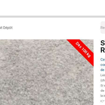
cueil
Nos Produits
La livraison
Le Retrait
L'entre
it Dépôt
S
Dès 100 kg
R
Ce
co
de
Les
(ch
Si 
de 
le 
👉 