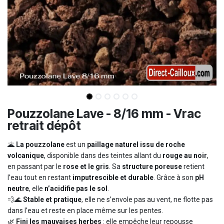
Pouzzolane Lave - 8/16 mm - Vrac
retrait dépôt
🌋
La pouzzolane
est un
paillage naturel issu de roche
volcanique
, disponible dans des teintes allant du
rouge au noir
,
en passant par le
rose et le gris
. Sa
structure poreuse
retient
l’eau tout en restant
imputrescible et durable
. Grâce à son
pH
neutre
, elle
n’acidifie pas le sol
.
💨🌊
Stable et pratique
, elle ne s’envole pas au vent, ne flotte pas
dans l’eau et reste en place même sur les pentes.
🌿
Fini les mauvaises herbes
: elle empêche leur repousse