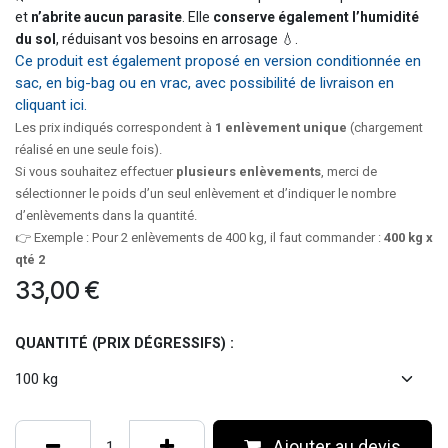
et
n’abrite aucun parasite
. Elle
conserve également l’humidité
du sol
, réduisant vos besoins en arrosage 💧.
Ce produit est également proposé en version conditionnée en
sac, en big-bag ou en vrac, avec possibilité de livraison en
cliquant ici.
Les prix indiqués correspondent à
1 enlèvement unique
(chargement
réalisé en une seule fois).
Si vous souhaitez effectuer
plusieurs enlèvements
, merci de
sélectionner le poids d’un seul enlèvement et d’indiquer le nombre
d’enlèvements dans la quantité.
👉 Exemple : Pour 2 enlèvements de 400 kg, il faut commander :
400 kg x
qté 2
33,00
€
QUANTITÉ (PRIX DÉGRESSIFS) :
Ajouter au devis