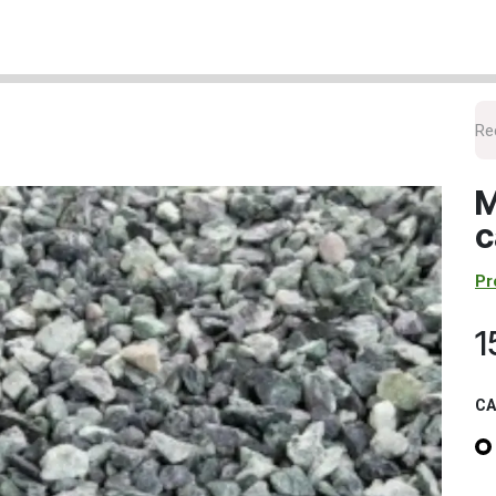
cueil
Nos Produits
La livraison
Le Retrait
L'entre
M
c
Pr
1
CA