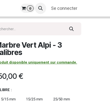
prise
​
Se connecter
0
arbre Vert Alpi - 3
alibres
oduit disponible uniquement sur commande.
50,00
€
LIBRE :
5/15 mm
15/25 mm
25/50 mm