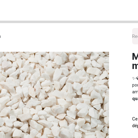
cueil
Nos Produits
La livraison
Le Retrait
L'entre
m
M
✨
po
am
qua
Ce
dé