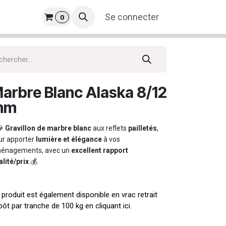
prise
​
Se connecter
0
arbre Blanc Alaska 8/12
mm
💎
Gravillon de marbre blanc
aux reflets
pailletés
,
ur apporter
lumière et élégance
à vos
énagements, avec un
excellent rapport
lité/prix
💰.
 produit est également disponible en vrac retrait
pôt par tranche de 100 kg en cliquant ici.