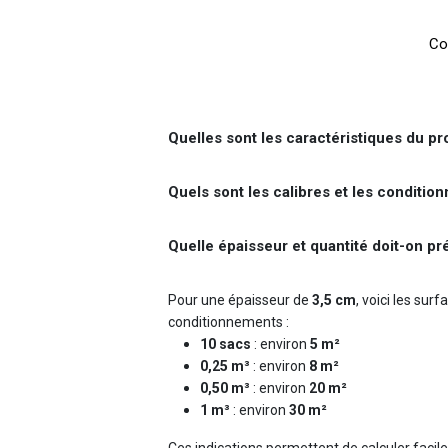
Co
Quelles sont les caractéristiques du pr
Quels sont les calibres et les conditio
Quelle épaisseur et quantité doit-on pré
Pour une épaisseur de
3,5 cm
, voici les su
conditionnements :
10 sacs
: environ
5 m²
0,25 m³
: environ
8 m²
0,50 m³
: environ
20 m²
1 m³
: environ
30 m²