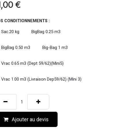
1,00
€
S CONDITIONNEMENTS :
Sac.20 kg
BigBag 0.25 m3
BigBag 0.50 m3
Big-Bag 1 m3
Vrac 0.65 m3 (Dept 59/62)(Mini5)
Vrac 1.00 m3 (Livraison Dep59/62) (Mini 3)
Ajouter au devis