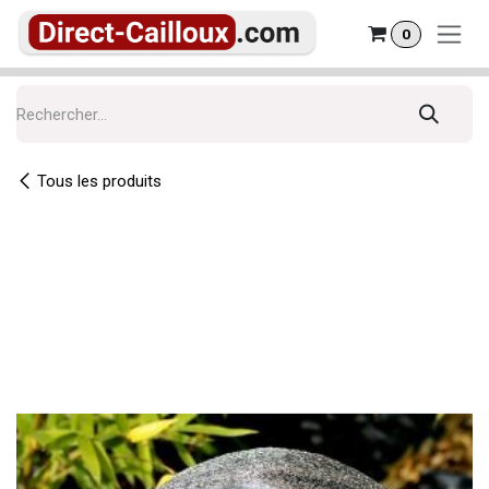
Se rendre au contenu
0
Tous les produits