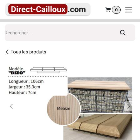
Se rendre au contenu
0
Tous les produits