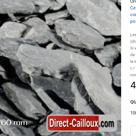
Ori
Ce
co
pos
Les
(ch
Si 
de 
le 
👉 
co
4
QU