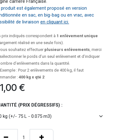
gine carrière Française.
 produit est également proposé en version
nditionnée en sac, en big-bag ou en vrac, avec
sibilité de livraison
en cliquant ici.
 prix indiqués correspondent à
1 enlèvement unique
argement réalisé en une seule fois).
vous souhaitez effectuer
plusieurs enlèvements
, merci
sélectionner le poids d’un seul enlèvement et d’indiquer
nombre d’enlèvements dans la quantité.
Exemple : Pour 2 enlèvements de 400 kg, il faut
mmander :
400 kg x qté 2
1,00
€
ANTITÉ (PRIX DÉGRESSIFS) :