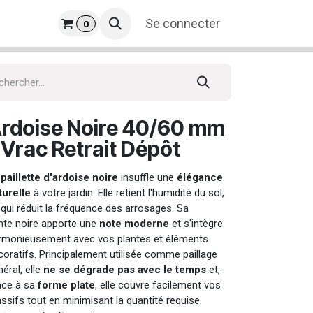
prise
​
Se connecter
0
rdoise Noire 40/60 mm
 Vrac Retrait Dépôt
a
paillette d'ardoise noire
insuffle une
élégance
turelle
à votre jardin. Elle retient l'humidité du sol,
 qui réduit la fréquence des arrosages. Sa
inte noire apporte une
note moderne
et s'intègre
rmonieusement avec vos plantes et éléments
coratifs. Principalement utilisée comme paillage
éral, elle
ne se dégrade pas avec le temps
et,
âce à sa
forme plate
, elle couvre facilement vos
ssifs tout en minimisant la quantité requise.