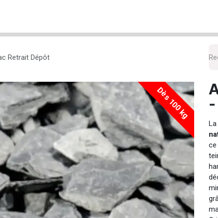
cueil
Nos Produits
La livraison
Le Retrait
L'entre
c Retrait Dépôt
A
Dès 100 kg
-
L
na
ce
te
ha
dé
min
gr
ma