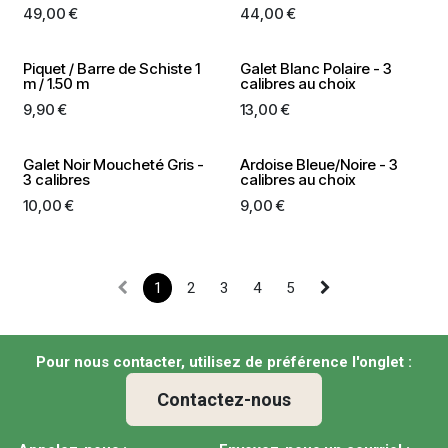
49,00
€
44,00
€
Piquet / Barre de Schiste 1
Galet Blanc Polaire - 3
m / 1.50 m
calibres au choix
9,90
€
13,00
€
Galet Noir Moucheté Gris -
Ardoise Bleue/Noire - 3
3 calibres
calibres au choix
10,00
€
9,00
€
1
2
3
4
5
Pour nous contacter, utilisez de préférence l'onglet :
Contactez-nous