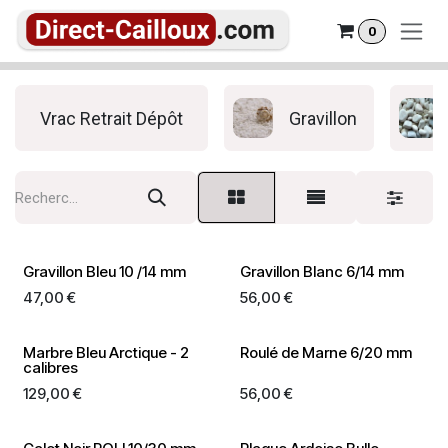
Se rendre au contenu
0
Vrac Retrait Dépôt
Gravillon
Gravillon Bleu 10 /14 mm
Gravillon Blanc 6/14 mm
47,00
€
56,00
€
Marbre Bleu Arctique - 2
Roulé de Marne 6/20 mm
calibres
129,00
€
56,00
€