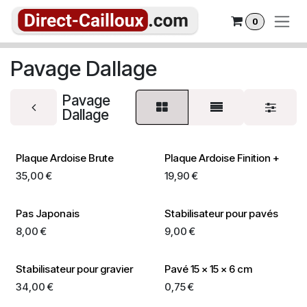
Se rendre au contenu
0
Pavage Dallage
Pavage
Dallage
Plaque Ardoise Brute
Plaque Ardoise Finition +
35,00
€
19,90
€
Pas Japonais
Stabilisateur pour pavés
8,00
€
9,00
€
Stabilisateur pour gravier
Pavé 15 x 15 x 6 cm
34,00
€
0,75
€