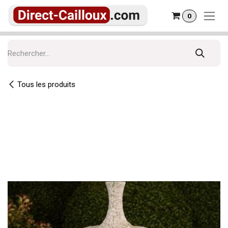
Se rendre au contenu
0
Tous les produits