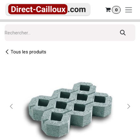
Se rendre au contenu
0
Tous les produits