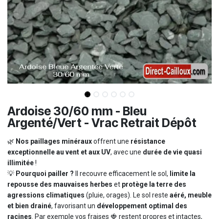
Ardoise 30/60 mm - Bleu
Argenté/Vert - Vrac Retrait Dépôt
🌿
Nos paillages minéraux
offrent une
résistance
exceptionnelle au vent et aux UV
, avec une
durée de vie quasi
illimitée
!
💡
Pourquoi pailler ?
Il recouvre efficacement le sol,
limite la
repousse des mauvaises herbes
et
protège la terre des
agressions climatiques
(pluie, orages). Le sol reste
aéré, meuble
et bien drainé
, favorisant un
développement optimal des
racines
. Par exemple vos fraises 🍓 restent propres et intactes,