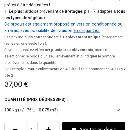
prêtes à être dégustées !
✨
Le plus
: ardoise provenant de
Bretagne
, pH = 7, adaptée à
tous
les types de végétaux
.
Ce produit est également proposé en version conditionnée ou
en vrac, avec possibilité de livraison
en cliquant ici.​
Les prix indiqués correspondent à
1 enlèvement unique
(chargement
réalisé en une seule fois).
Si vous souhaitez effectuer
plusieurs enlèvements
, merci de
sélectionner le poids d’un seul enlèvement et d’indiquer le nombre
d’enlèvements dans la quantité.
👉 Exemple : Pour 2 enlèvements de 400 kg, il faut commander :
400 kg x
qté 2
37,00
€
QUANTITÉ (PRIX DÉGRESSIFS) :
Ajouter au devis